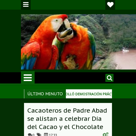
ÚLTIMO MINUTO
TERRITORIAL DE PADRE ABAD DESARROLLÓ DEMOSTRACIÓN PRÁCTICA DE PODAS DE
oordinación con entidades y dirigentes
MEF transfiere a Municipalidad d
7:35 PM
Cacaoteros de Padre Abad
se alistan a celebrar Día
del Cacao y el Chocolate
0
17:33