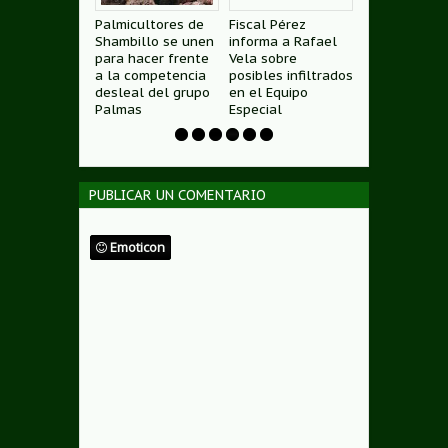
icultores de
Fiscal Pérez
Gerente Territorial
POLÍTICA D
billo se unen
informa a Rafael
de Padre Abad
PRIVACIDAD
 hacer frente
Vela sobre
trabaja en
 competencia
posibles infiltrados
coordinación con
eal del grupo
en el Equipo
entidades y
as
Especial
dirigentes
PUBLICAR UN COMENTARIO
Emoticon