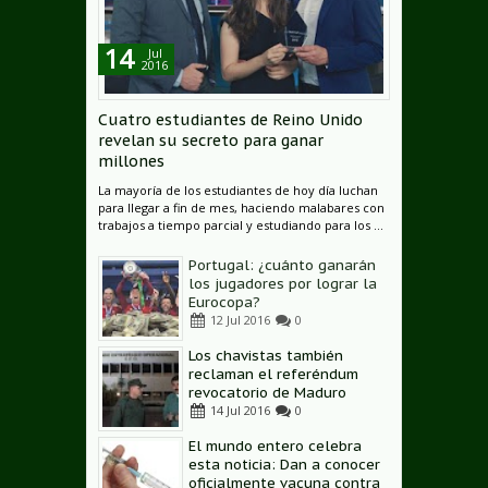
14
Jul
2016
Cuatro estudiantes de Reino Unido
revelan su secreto para ganar
millones
La mayoría de los estudiantes de hoy día luchan
para llegar a fin de mes, haciendo malabares con
trabajos a tiempo parcial y estudiando para los ...
Portugal: ¿cuánto ganarán
los jugadores por lograr la
Eurocopa?
12
Jul
2016
0
Los chavistas también
reclaman el referéndum
revocatorio de Maduro
14
Jul
2016
0
El mundo entero celebra
esta noticia: Dan a conocer
oficialmente vacuna contra