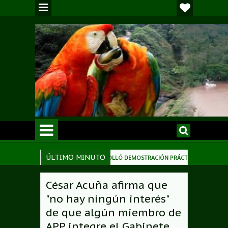
ÚLTIMO MINUTO
ERRITORIAL DE PADRE ABAD DESARROLLÓ DEMOSTRACIÓN PRÁCTICA DE PODAS DE 
oordinación con entidades y dirigentes
MEF transfiere a Municipalidad de
7:35 PM
César Acuña afirma que
"no hay ningún interés"
de que algún miembro de
APP integre el Gabinete