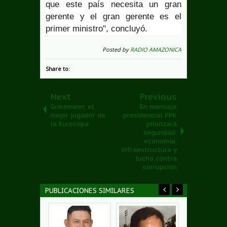
que este país necesita un gran
gerente y el gran gerente es el
primer ministro", concluyó.
Posted by
RADIO AMAZONICA
Share to:
Next
Previous
Griezmann, el
En mensaje
mejor jugador de
presidencial PPK
la Eurocopa
priorizará
seguridad,
economía,
infraestructura y
lucha contra
corrupción
PUBLICACIONES SIMILARES